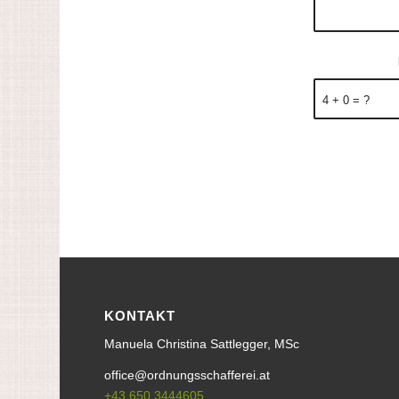
4 + 0 = ?
KONTAKT
Manuela Christina Sattlegger, MSc
office@ordnungsschafferei.at
+43 650 3444605