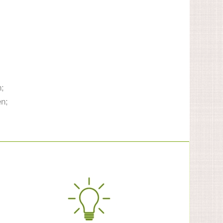
n;
en;